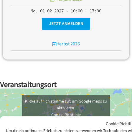
Mo. 01.02.2027 · 10:00 – 17:30
JETZT ANMELDEN
Herbst 2026
Veranstaltungsort
Klicke auf "Ich stimme zu", um Google maps zu
aktivieren
Cookie-Richtlinie
Cookie Richtli
ICH STIMME ZU
Um dir ein optimales Erlebnis zu bieten, verwenden wir Technologien 