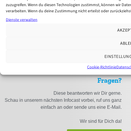
zuzugreifen. Wenn du diesen Technologien zustimmst, können wir Daten 
verarbeiten. Wenn du deine Zustimmung nicht erteilst oder zurückzie
Dienste verwalten
AKZEP
VORIGER
NÄCHSTER
ABLE
Untersuchungen
Stresstest – schriftliche Heilpraktikerprüfung
EINSTELLUN
Cookie-Richtlinie
Datensc
Du benötigst Beratung oder hast noch
Fragen?
Diese beantworten wir Dir gerne.
Schau in unserem nächsten Infocast vorbei, ruf uns ganz
einfach an oder sende uns eine E-Mail.
Wir sind für Dich da!