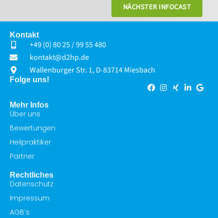
NÄCHSTER INFOCAST
KONTAKT
Kontakt
+49 (0) 80 25 / 99 55 480
kontakt@d2hp.de
Wallenburger Str. 1, D-83714 Miesbach
Folge uns!
Mehr Infos
Über uns
Bewertungen
Heilpraktiker
Partner
Rechtliches
Datenschutz
Impressum
AGB’s