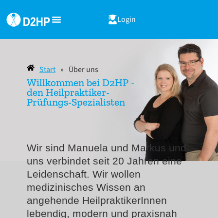
Login
Start
»
Über uns
Willkommen bei D2HP -
den Heilpraktiker-
Prüfungs-Spezialisten
Wir sind Manuela und Markus und
uns verbindet seit 20 Jahren eine
Leidenschaft. Wir wollen
medizinisches Wissen an
angehende HeilpraktikerInnen
lebendig, modern und praxisnah