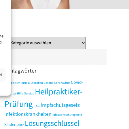
ne
d
Schlagwörter
N
Covid-
Affenpocken
BDH
Blutproben
Corona
Coronavirus
Heilpraktiker-
19
Erste Hilfe
Gesetze
Prüfung
Impfschutzgesetz
IFSG
Infektionskrankheiten
Infektionsschutzgesetz
Lösungsschlüssel
Kinder
Labor