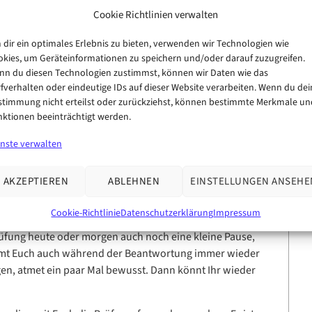
Cookie Richtlinien verwalten
dir ein optimales Erlebnis zu bieten, verwenden wir Technologien wie
kies, um Geräteinformationen zu speichern und/oder darauf zuzugreifen.
5
nn du diesen Technologien zustimmst, können wir Daten wie das
fverhalten oder eindeutige IDs auf dieser Website verarbeiten. Wenn du dei
ng am 11. Oktober 2023
stimmung nicht erteilst oder zurückziehst, können bestimmte Merkmale un
ktionen beeinträchtigt werden.
chung
enste verwalten
prechung nicht vergessen!
ng nicht vergessen!
AKZEPTIEREN
ABLEHNEN
EINSTELLUNGEN ANSEHE
tikerprüfung am 11. Oktober viel Erfolg und Konzentration
Cookie-Richtlinie
Datenschutzerklärung
Impressum
rüfung heute oder morgen auch noch eine kleine Pause,
Nehmt Euch auch während der Beantwortung immer wieder
gen, atmet ein paar Mal bewusst. Dann könnt Ihr wieder