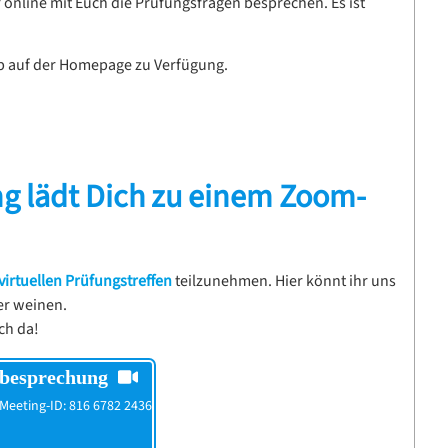
 online mit Euch die Prüfungsfragen besprechen. Es ist
ab auf der Homepage zu Verfügung.
g lädt Dich
zu einem Zoom-
virtuellen Prüfungstreffen
teilzunehmen. Hier könnt ihr uns
er weinen.
ch da!
besprechung
| Meeting-ID: 816 6782 2436