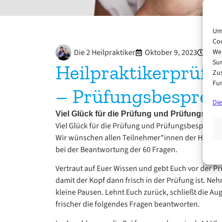
Um 
Coo
Die 2 Heilpraktiker
Oktober 9, 2023
10:1
We
Sur
Heilpraktikerprüfu
Zu
Fun
– Prüfungsbespre
Di
Viel Glück für die Prüfung und Prüfungsbes
Viel Glück für die Prüfung und Prüfungsbesprechu
Wir wünschen allen Teilnehmer*innen der Heilprak
bei der Beantwortung der 60 Fragen.
Vertraut auf Euer Wissen und gebt Euch vor der P
damit der Kopf dann frisch in der Prüfung ist. 
kleine Pausen. Lehnt Euch zurück, schließt die Au
frischer die folgendes Fragen beantworten.