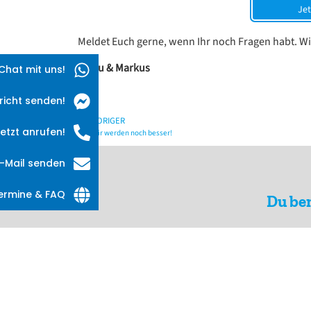
Jet
Meldet Euch gerne, wenn Ihr noch Fragen habt. W
Manu & Markus
Chat mit uns!
richt senden!
VORIGER
etzt anrufen!
Wir werden noch besser!
-Mail senden
termine & FAQ
Du be
Schau in unserem nächsten Infocast vo