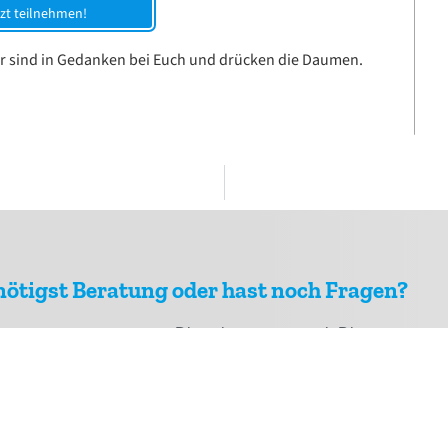
zt teilnehmen!
ir sind in Gedanken bei Euch und drücken die Daumen.
nötigst Beratung oder hast noch Fragen?
Diese beantworten wir Dir gerne.
rbei, ruf uns ganz einfach an oder sende uns eine E-Mail.
Wir sind für Dich da!