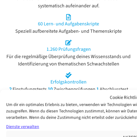
systematisch aufeinander auf.
60 Lern- und Aufgabenskripte
Speziell aufbereitete Aufgaben- und Themenskripte
1.260 Prüfungsfragen
Für die regelmäßige Überprüfung deines Wissensstands und
Identifizierung von thematischen Schwachstellen
Erfolgskontrollen
2
Einstufungstests
10
Zwischenprüfungen
1
Abschlusstest
Cookie Richtli
Um dir ein optimales Erlebnis zu bieten, verwenden wir Technologien 
zuzugreifen. Wenn du diesen Technologien zustimmst, können wir Daten 
Insgesamt 290 Lerneinheiten
verarbeiten. Wenn du deine Zustimmung nicht erteilst oder zurückzie
... die Dir rund um die Uhr zur Verfügung stehen, damit du
Dienste verwalten
flexibel lernen kannst.
So lernst Du zielgerichtet und selbstständig Dein